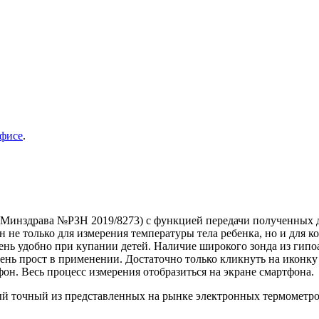
фисе
.
инздрава №РЗН 2019/8273) с функцией передачи полученных да
н не только для измерения температуры тела ребенка, но и для
чень удобно при купании детей. Наличие широкого зонда из гипо
чень прост в применении. Достаточно только кликнуть на иконк
фон. Весь процесс измерения отобразиться на экране смартфона.
очный из представленных на рынке электронных термометров. Е