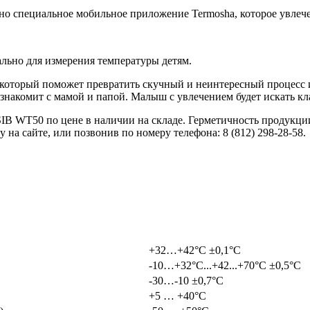
ано специальное мобильное приложение Termosha, которое увлече
льно для измерения температуры детям.
, который поможет превратить скучный и неинтересный процесс 
накомит с мамой и папой. Малыш с увлечением будет искать клад
 WT50 по цене в наличии на складе. Герметичность продукции 
а сайте, или позвонив по номеру телефона: 8 (812) 298-28-58.
+32…+42°С ±0,1°С
-10…+32°С...+42...+70°С ±0,5°С
-30…-10 ±0,7°С
+5 … +40°С