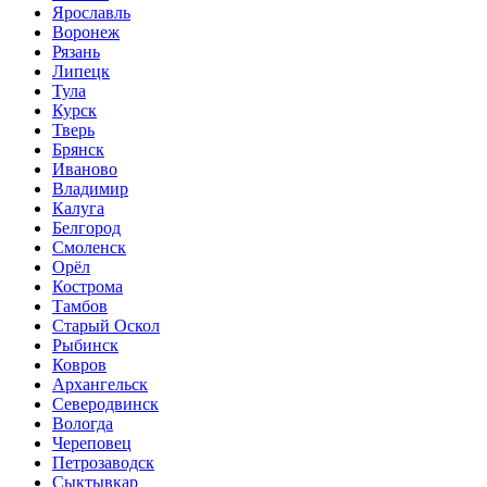
Ярославль
Воронеж
Рязань
Липецк
Тула
Курск
Тверь
Брянск
Иваново
Владимир
Калуга
Белгород
Смоленск
Орёл
Кострома
Тамбов
Старый Оскол
Рыбинск
Ковров
Архангельск
Северодвинск
Вологда
Череповец
Петрозаводск
Сыктывкар