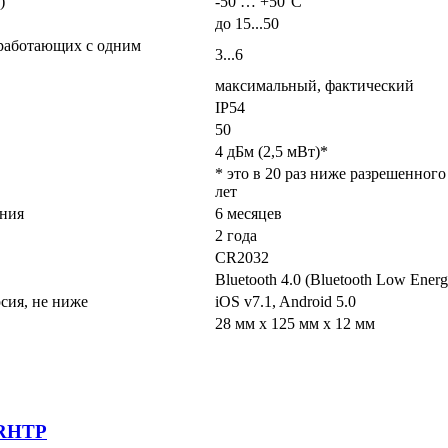
)
-50 … +50°С
до 15...50
 работающих с одним
3...6
максимальный, фактический
IP54
50
4 дБм (2,5 мВт)*
* это в 20 раз ниже разрешенног
лет
ания
6 месяцев
2 года
CR2032
Bluetooth 4.0 (Bluetooth Low Energ
сия, не ниже
iOS v7.1, Android 5.0
28 мм x 125 мм x 12 мм
-RHTP