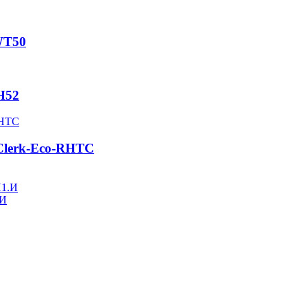
WT50
H52
Clerk-Eco-RHTC
.И