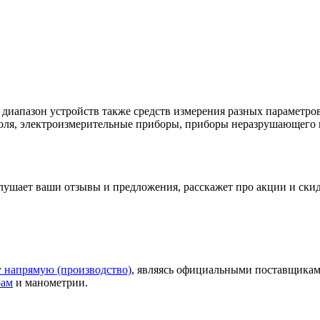
апазон устройств также средств измерения разных параметров:
оля, электроизмерительные приборы, приборы неразрушающего к
слушает ваши
отзывы
и предложения, расскажет про акции и ски
у напрямую (производство)
, являясь официальными поставщикам
рам
и манометрии.