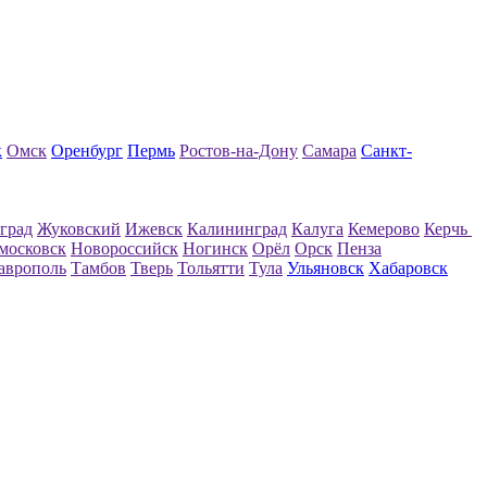
к
Омск
Оренбург
Пермь
Ростов-на-Дону
Самара
Санкт-
град
Жуковский
Ижевск
Калининград
Калуга
Кемерово
Керчь
московск
Новороссийск
Ногинск
Орёл
Орск
Пенза
аврополь
Тамбов
Тверь
Тольятти
Тула
Ульяновск
Хабаровск