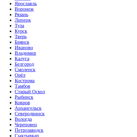
Ярославль
Воронеж
Рязань
Липецк
Тула
Курск
Тверь
Брянск
Иваново
Владимир
Калуга
Белгород
Смоленск
Орёл
Кострома
Тамбов
Старый Оскол
Рыбинск
Ковров
Архангельск
Северодвинск
Вологда
Череповец
Петрозаводск
Сыктывкар