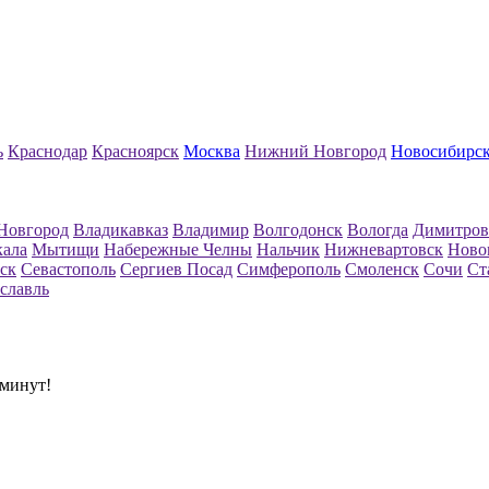
ь
Краснодар
Красноярск
Москва
Нижний Новгород
Новосибирс
Новгород
Владикавказ
Владимир
Волгодонск
Вологда
Димитров
кала
Мытищи
Набережные Челны
Нальчик
Нижневартовск
Ново
ск
Севастополь
Сергиев Посад
Симферополь
Смоленск
Сочи
Ст
славль
 минут!