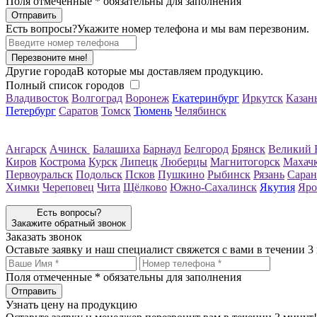
Поля отмеченные
*
обязательны для заполнения
Есть вопросы?
Укажите номер телефона и мы вам перезвоним.
Перезвоните мне!
Другие города
В которые мы доставляем продукцию.
Полный список городов
Владивосток
Волгоград
Воронеж
Екатеринбург
Иркутск
Казан
Петербург
Саратов
Томск
Тюмень
Челябинск
Ангарск
Ачинск
Балашиха
Барнаул
Белгород
Брянск
Великий 
Киров
Кострома
Курск
Липецк
Люберцы
Магнитогорск
Махач
Первоуральск
Подольск
Псков
Пушкино
Рыбинск
Рязань
Саран
Химки
Череповец
Чита
Щёлково
Южно-Сахалинск
Якутия
Яро
Есть вопросы?
Закажите обратный звонок
Заказать звонок
Оставьте заявку и наш специалист свяжется с вами в течении 3
Поля отмеченные
*
обязательны для заполнения
Узнать цену на продукцию