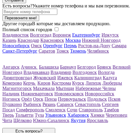
Есть вопросы?
Укажите номер телефона и мы вам перезвоним.
Перезвоните мне!
Другие города
В которые мы доставляем продукцию.
Полный список городов
Владивосток
Волгоград
Воронеж
Екатеринбург
Иркутск
Казань
Краснодар
Красноярск
Москва
Нижний Новгород
Новосибирск
Омск
Оренбург
Пермь
Ростов-на-Дону
Самара
Санкт-Петербург
Саратов
Томск
Тюмень
Челябинск
Ангарск
Ачинск
Балашиха
Барнаул
Белгород
Брянск
Великий
Новгород
Владикавказ
Владимир
Волгодонск
Вологда
Димитровград
Жуковский
Ижевск
Калининград
Калуга
Кемерово
Керчь
Киров
Кострома
Курск
Липецк
Люберцы
Магнитогорск
Махачкала
Мытищи
Набережные Челны
Нальчик
Нижневартовск
Новомосковск
Новороссийск
Ногинск
Орёл
Орск
Пенза
Первоуральск
Подольск
Псков
Пушкино
Рыбинск
Рязань
Саранск
Севастополь
Сергиев
Посад
Симферополь
Смоленск
Сочи
Ставрополь
Тамбов
Тверь
Тольятти
Тула
Ульяновск
Хабаровск
Химки
Череповец
Чита
Щёлково
Южно-Сахалинск
Якутия
Ярославль
Есть вопросы?