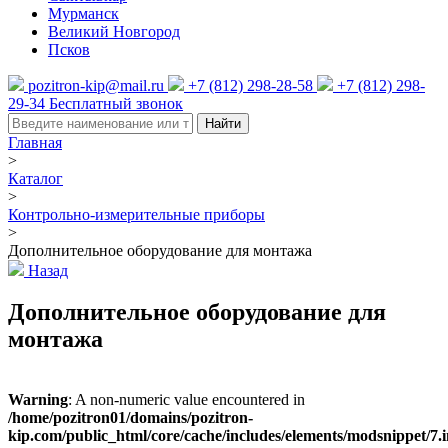
Мурманск
Великий Новгород
Псков
pozitron-kip@mail.ru
+7 (812) 298-28-58
+7 (812) 298-
29-34
Бесплатный звонок
Найти
Главная
>
Каталог
>
Контрольно-измерительные приборы
>
Дополнительное оборудование для монтажа
Назад
Дополнительное оборудование для
монтажа
Warning
: A non-numeric value encountered in
/home/pozitron01/domains/pozitron-
kip.com/public_html/core/cache/includes/elements/modsnippet/7.