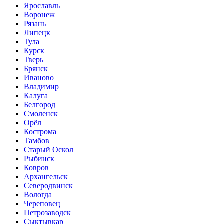
Ярославль
Воронеж
Рязань
Липецк
Тула
Курск
Тверь
Брянск
Иваново
Владимир
Калуга
Белгород
Смоленск
Орёл
Кострома
Тамбов
Старый Оскол
Рыбинск
Ковров
Архангельск
Северодвинск
Вологда
Череповец
Петрозаводск
Сыктывкар