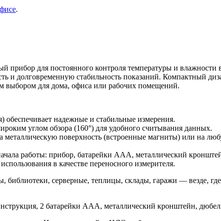
фисе
.
ый прибор для постоянного контроля температуры и влажности
ть и долговременную стабильность показаний. Компактный диза
ым выбором для дома, офиса или рабочих помещений.
я) обеспечивает надежные и стабильные измерения.
роким углом обзора (160°) для удобного считывания данных.
 на металлическую поверхность (встроенные магниты) или на лю
начала работы: прибор, батарейки ААА, металлический кронштей
 использования в качестве переносного измерителя.
, библиотеки, серверные, теплицы, склады, гаражи — везде, г
инструкция, 2 батарейки ААА, металлический кронштейн, дюбели