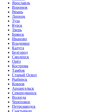
Ярославль
Воронеж
Рязань
Липецк
Тула
Курск
Тверь
Брянск
Иваново
Владимир
Калуга
Белгород
Смоленск
Орёл
Кострома
Тамбов
Старый Оскол
Рыбинск
Ковров
Архангельск
Северодвинск
Вологда
Череповец
Петрозаводск
Сыктывкар