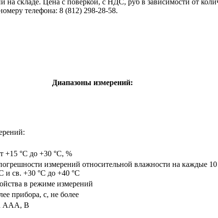
ии на складе. Цена с поверкой, с НДС, руб в зависимости от колич
омеру телефона: 8 (812) 298-28-58.
Диапазоны измерений:
ерений:
т +15 °C до +30 °C, %
погрешности измерений относительной влажности на каждые 1
C и св. +30 °C до +40 °C
ойства в режиме измерений
е прибора, с, не более
а AAA, В