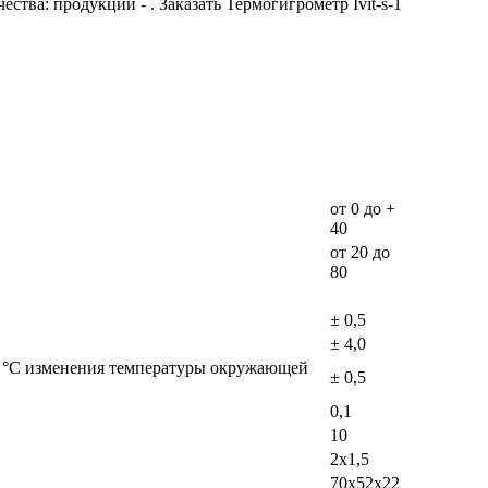
ества: продукции - . Заказать Термогигрометр Ivit-s-1
от 0 до +
40
от 20 до
80
± 0,5
± 4,0
0 °C изменения температуры окружающей
± 0,5
0,1
10
2х1,5
70х52х22