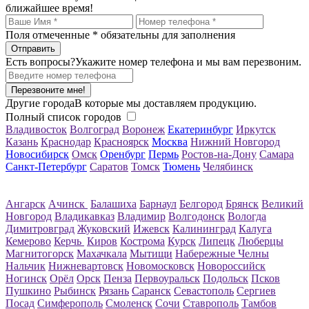
ближайшее время!
Поля отмеченные
*
обязательны для заполнения
Есть вопросы?
Укажите номер телефона и мы вам перезвоним.
Перезвоните мне!
Другие города
В которые мы доставляем продукцию.
Полный список городов
Владивосток
Волгоград
Воронеж
Екатеринбург
Иркутск
Казань
Краснодар
Красноярск
Москва
Нижний Новгород
Новосибирск
Омск
Оренбург
Пермь
Ростов-на-Дону
Самара
Санкт-Петербург
Саратов
Томск
Тюмень
Челябинск
Ангарск
Ачинск
Балашиха
Барнаул
Белгород
Брянск
Великий
Новгород
Владикавказ
Владимир
Волгодонск
Вологда
Димитровград
Жуковский
Ижевск
Калининград
Калуга
Кемерово
Керчь
Киров
Кострома
Курск
Липецк
Люберцы
Магнитогорск
Махачкала
Мытищи
Набережные Челны
Нальчик
Нижневартовск
Новомосковск
Новороссийск
Ногинск
Орёл
Орск
Пенза
Первоуральск
Подольск
Псков
Пушкино
Рыбинск
Рязань
Саранск
Севастополь
Сергиев
Посад
Симферополь
Смоленск
Сочи
Ставрополь
Тамбов