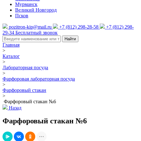
Мурманск
Великий Новгород
Псков
pozitron-kip@mail.ru
+7 (812) 298-28-58
+7 (812) 298-
29-34
Бесплатный звонок
Найти
Главная
>
Каталог
>
Лабораторная посуда
>
Фарфоровая лабораторная посуда
>
Фарфоровый стакан
>
Фарфоровый стакан №6
Назад
Фарфоровый стакан №6