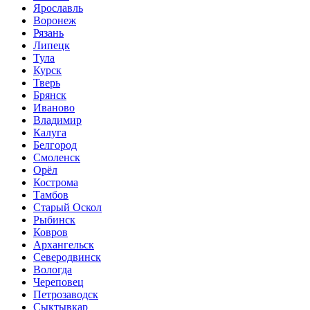
Ярославль
Воронеж
Рязань
Липецк
Тула
Курск
Тверь
Брянск
Иваново
Владимир
Калуга
Белгород
Смоленск
Орёл
Кострома
Тамбов
Старый Оскол
Рыбинск
Ковров
Архангельск
Северодвинск
Вологда
Череповец
Петрозаводск
Сыктывкар