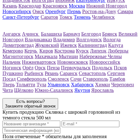
Владивосток
Волгоград
Воронеж
Екатеринбург
Иркутск
Казань
Краснодар
Красноярск
Москва
Нижний Новгород
Новосибирск
Омск
Оренбург
Пермь
Ростов-на-Дону
Самара
Санкт-Петербург
Саратов
Томск
Тюмень
Челябинск
Ангарск
Ачинск
Балашиха
Барнаул
Белгород
Брянск
Великий
Новгород
Владикавказ
Владимир
Волгодонск
Вологда
Димитровград
Жуковский
Ижевск
Калининград
Калуга
Кемерово
Керчь
Киров
Кострома
Курск
Липецк
Люберцы
Магнитогорск
Махачкала
Мытищи
Набережные Челны
Нальчик
Нижневартовск
Новомосковск
Новороссийск
Ногинск
Орёл
Орск
Пенза
Первоуральск
Подольск
Псков
Пушкино
Рыбинск
Рязань
Саранск
Севастополь
Сергиев
Посад
Симферополь
Смоленск
Сочи
Ставрополь
Тамбов
Тверь
Тольятти
Тула
Ульяновск
Хабаровск
Химки
Череповец
Чита
Щёлково
Южно-Сахалинск
Якутия
Ярославль
Есть вопросы?
Закажите обратный звонок
Купить продукцию
Склянка с широкой горловиной из
темного стекла 500 мл
Поля отмеченные
*
обязательны для заполнения