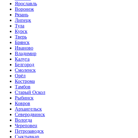
Ярославль
Воронеж
Рязань
Липецк
Тула
Курск
Тверь
Брянск
Иваново
Владимир
Калуга
Белгород
Смоленск
Орёл
Кострома
Тамбов
Старый Оскол
Рыбинск
Ковров
Архангельск
Северодвинск
Вологда
Череповец
Петрозаводск
Сыктывкар