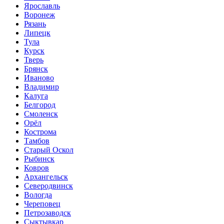
Ярославль
Воронеж
Рязань
Липецк
Тула
Курск
Тверь
Брянск
Иваново
Владимир
Калуга
Белгород
Смоленск
Орёл
Кострома
Тамбов
Старый Оскол
Рыбинск
Ковров
Архангельск
Северодвинск
Вологда
Череповец
Петрозаводск
Сыктывкар