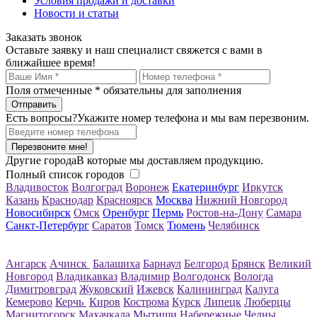
Условия продажи и доставки
Новости и статьи
Заказать звонок
Оставьте заявку и наш специалист свяжется с вами в
ближайшее время!
Поля отмеченные
*
обязательны для заполнения
Есть вопросы?
Укажите номер телефона и мы вам перезвоним.
Перезвоните мне!
Другие города
В которые мы доставляем продукцию.
Полный список городов
Владивосток
Волгоград
Воронеж
Екатеринбург
Иркутск
Казань
Краснодар
Красноярск
Москва
Нижний Новгород
Новосибирск
Омск
Оренбург
Пермь
Ростов-на-Дону
Самара
Санкт-Петербург
Саратов
Томск
Тюмень
Челябинск
Ангарск
Ачинск
Балашиха
Барнаул
Белгород
Брянск
Великий
Новгород
Владикавказ
Владимир
Волгодонск
Вологда
Димитровград
Жуковский
Ижевск
Калининград
Калуга
Кемерово
Керчь
Киров
Кострома
Курск
Липецк
Люберцы
Магнитогорск
Махачкала
Мытищи
Набережные Челны