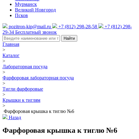
Мурманск
Великий Новгород
Псков
pozitron-kip@mail.ru
+7 (812) 298-28-58
+7 (812) 298-
29-34
Бесплатный звонок
Найти
Главная
>
Каталог
>
Лабораторная посуда
>
Фарфоровая лабораторная посуда
>
Тигли фарфоровые
>
Крышки к тиглям
>
Фарфоровая крышка к тиглю №6
Назад
Фарфоровая крышка к тиглю №6