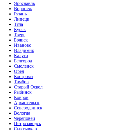
Ярославль
Воронеж
Рязань
Липецк
Тула
Курск
Тверь
Брянск
Иваново
Владимир
Калуга
Белгород
Смоленск
Орёл
Кострома
Тамбов
Старый Оскол
Рыбинск
Ковров
Архангельск
Северодвинск
Вологда
Череповец
Петрозаводск
Сыктывкар