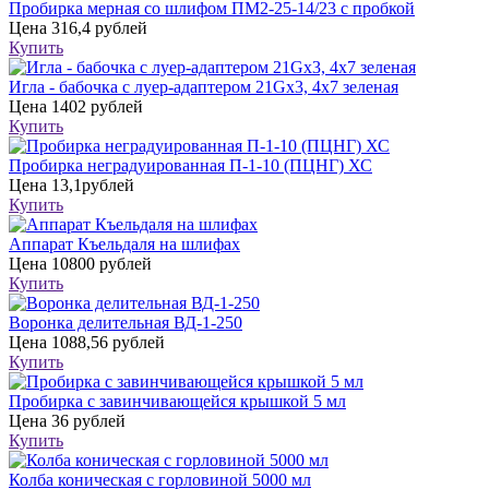
Пробирка мерная со шлифом ПМ2-25-14/23 с пробкой
Цена
316,4 рублей
Купить
Игла - бабочка с луер-адаптером 21Gх3, 4х7 зеленая
Цена
1402 рублей
Купить
Пробирка неградуированная П-1-10 (ПЦНГ) ХС
Цена
13,1рублей
Купить
Аппарат Къельдаля на шлифах
Цена
10800 рублей
Купить
Воронка делительная ВД-1-250
Цена
1088,56 рублей
Купить
Пробирка с завинчивающейся крышкой 5 мл
Цена
36 рублей
Купить
Колба коническая с горловиной 5000 мл