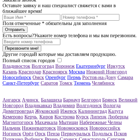
Оставьте заявку и наш специалист свяжется с вами в
ближайшее время!
Поля отмеченные
*
обязательны для заполнения
Есть вопросы?
Укажите номер телефона и мы вам перезвоним.
Перезвоните мне!
Другие города
В которые мы доставляем продукцию.
Полный список городов
Владивосток
Волгоград
Воронеж
Екатеринбург
Иркутск
Казань
Краснодар
Красноярск
Москва
Нижний Новгород
Новосибирск
Омск
Оренбург
Пермь
Ростов-на-Дону
Самара
Санкт-Петербург
Саратов
Томск
Тюмень
Челябинск
Ангарск
Ачинск
Балашиха
Барнаул
Белгород
Брянск
Великий
Новгород
Владикавказ
Владимир
Волгодонск
Вологда
Димитровград
Жуковский
Ижевск
Калининград
Калуга
Кемерово
Керчь
Киров
Кострома
Курск
Липецк
Люберцы
Магнитогорск
Махачкала
Мытищи
Набережные Челны
Нальчик
Нижневартовск
Новомосковск
Новороссийск
Ногинск
Орёл
Орск
Пенза
Первоуральск
Подольск
Псков
Пушкино
Рыбинск
Рязань
Саранск
Севастополь
Сергиев