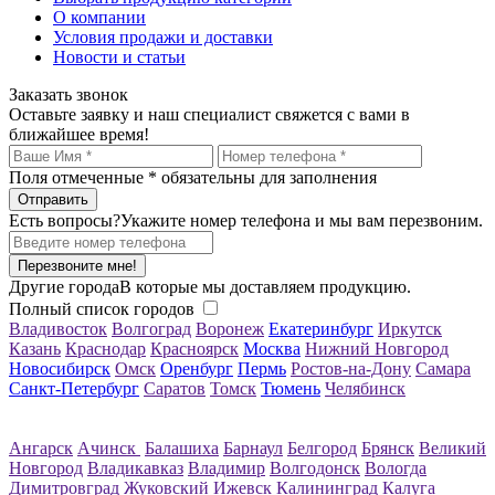
О компании
Условия продажи и доставки
Новости и статьи
Заказать звонок
Оставьте заявку и наш специалист свяжется с вами в
ближайшее время!
Поля отмеченные
*
обязательны для заполнения
Есть вопросы?
Укажите номер телефона и мы вам перезвоним.
Перезвоните мне!
Другие города
В которые мы доставляем продукцию.
Полный список городов
Владивосток
Волгоград
Воронеж
Екатеринбург
Иркутск
Казань
Краснодар
Красноярск
Москва
Нижний Новгород
Новосибирск
Омск
Оренбург
Пермь
Ростов-на-Дону
Самара
Санкт-Петербург
Саратов
Томск
Тюмень
Челябинск
Ангарск
Ачинск
Балашиха
Барнаул
Белгород
Брянск
Великий
Новгород
Владикавказ
Владимир
Волгодонск
Вологда
Димитровград
Жуковский
Ижевск
Калининград
Калуга