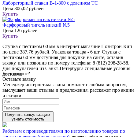
Лабораторный стакан В-1-800 с делением ТС
Цена
306,02 рублей
Купить
Фарфоровый тигель низкий №5
Цена
126 рублей
Купить
Ступка с пестиком 60 мм в интернет-магазине Позитрон-Кип
по цене 387,76 рублей. Упаковка товара - 6 шт. Ступка с
пестиком 60 мм доступная для покупки на сайте, оставив
заявку, или позвонив по номеру телефона: 8 (812) 298-28-58.
Для покупателей из Санкт-Петербурга специальные условия
Есть вопрос?
доставки.
Оставьте заявку
Менеджер интернет-магазина поможет с любым вопросом,
выслушает ваши
отзывы
и предложения, расскажет про акции
и скидки
Получить консультацию
узнать стоимость
Работаем с производителями по изготовлению товаров по
госту напрямую (производство)
, являясь официальными