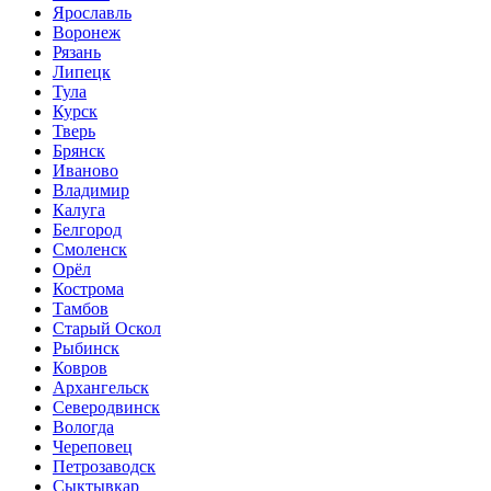
Ярославль
Воронеж
Рязань
Липецк
Тула
Курск
Тверь
Брянск
Иваново
Владимир
Калуга
Белгород
Смоленск
Орёл
Кострома
Тамбов
Старый Оскол
Рыбинск
Ковров
Архангельск
Северодвинск
Вологда
Череповец
Петрозаводск
Сыктывкар