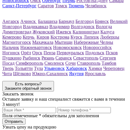
Новосибирск
Омск
Оренбург
Пермь
Ростов-на-Дону
Самара
Санкт-Петербург
Саратов
Томск
Тюмень
Челябинск
Ангарск
Ачинск
Балашиха
Барнаул
Белгород
Брянск
Великий
Новгород
Владикавказ
Владимир
Волгодонск
Вологда
Димитровград
Жуковский
Ижевск
Калининград
Калуга
Кемерово
Керчь
Киров
Кострома
Курск
Липецк
Люберцы
Магнитогорск
Махачкала
Мытищи
Набережные Челны
Нальчик
Нижневартовск
Новомосковск
Новороссийск
Ногинск
Орёл
Орск
Пенза
Первоуральск
Подольск
Псков
Пушкино
Рыбинск
Рязань
Саранск
Севастополь
Сергиев
Посад
Симферополь
Смоленск
Сочи
Ставрополь
Тамбов
Тверь
Тольятти
Тула
Ульяновск
Хабаровск
Химки
Череповец
Чита
Щёлково
Южно-Сахалинск
Якутия
Ярославль
Есть вопросы?
Закажите обратный звонок
Заказать звонок
Оставьте заявку и наш специалист свяжется с вами в течении
3 минут!
Поля отмеченные
*
обязательны для заполнения
Узнать цену на продукцию