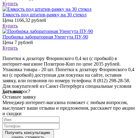
Купить
Емкость под штатив-рамку на 30 стекол
Цена
1166,32 рублей
Купить
Пробирка лабораторная Уленгута ПУ-90
Цена
7 рублей
Купить
Пипетки к дозатору Флоринского 0,4 мл (с пробкой) в
интернет-магазине Позитрон-Кип по цене 2035 рублей.
Упаковка товара - 20 шт. Пипетки к дозатору Флоринского 0,4
мл (с пробкой) доступная для покупки на сайте, оставив
заявку, или позвонив по номеру телефона: 8 (812) 298-28-58.
Для покупателей из Санкт-Петербурга специальные условия
Есть вопрос?
доставки.
Оставьте заявку
Менеджер интернет-магазина поможет с любым вопросом,
выслушает ваши
отзывы
и предложения, расскажет про акции
и скидки
Получить консультацию
узнать стоимость