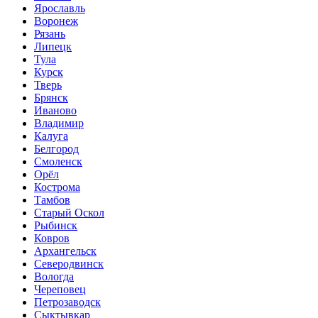
Ярославль
Воронеж
Рязань
Липецк
Тула
Курск
Тверь
Брянск
Иваново
Владимир
Калуга
Белгород
Смоленск
Орёл
Кострома
Тамбов
Старый Оскол
Рыбинск
Ковров
Архангельск
Северодвинск
Вологда
Череповец
Петрозаводск
Сыктывкар