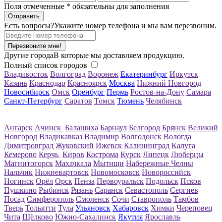
Поля отмеченные
*
обязательны для заполнения
Есть вопросы?
Укажите номер телефона и мы вам перезвоним.
Перезвоните мне!
Другие города
В которые мы доставляем продукцию.
Полный список городов
Владивосток
Волгоград
Воронеж
Екатеринбург
Иркутск
Казань
Краснодар
Красноярск
Москва
Нижний Новгород
Новосибирск
Омск
Оренбург
Пермь
Ростов-на-Дону
Самара
Санкт-Петербург
Саратов
Томск
Тюмень
Челябинск
Ангарск
Ачинск
Балашиха
Барнаул
Белгород
Брянск
Великий
Новгород
Владикавказ
Владимир
Волгодонск
Вологда
Димитровград
Жуковский
Ижевск
Калининград
Калуга
Кемерово
Керчь
Киров
Кострома
Курск
Липецк
Люберцы
Магнитогорск
Махачкала
Мытищи
Набережные Челны
Нальчик
Нижневартовск
Новомосковск
Новороссийск
Ногинск
Орёл
Орск
Пенза
Первоуральск
Подольск
Псков
Пушкино
Рыбинск
Рязань
Саранск
Севастополь
Сергиев
Посад
Симферополь
Смоленск
Сочи
Ставрополь
Тамбов
Тверь
Тольятти
Тула
Ульяновск
Хабаровск
Химки
Череповец
Чита
Щёлково
Южно-Сахалинск
Якутия
Ярославль