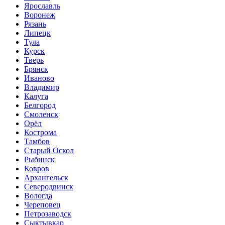
Ярославль
Воронеж
Рязань
Липецк
Тула
Курск
Тверь
Брянск
Иваново
Владимир
Калуга
Белгород
Смоленск
Орёл
Кострома
Тамбов
Старый Оскол
Рыбинск
Ковров
Архангельск
Северодвинск
Вологда
Череповец
Петрозаводск
Сыктывкар