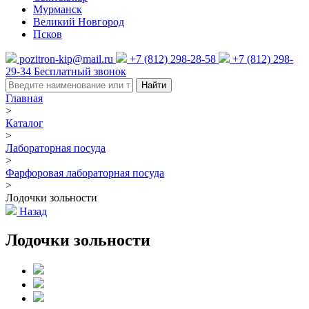
Мурманск
Великий Новгород
Псков
pozitron-kip@mail.ru
+7 (812) 298-28-58
+7 (812) 298-
29-34
Бесплатный звонок
Найти
Главная
>
Каталог
>
Лабораторная посуда
>
Фарфоровая лабораторная посуда
>
Лодочки зольности
Назад
Лодочки зольности