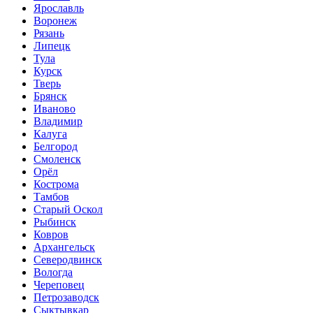
Ярославль
Воронеж
Рязань
Липецк
Тула
Курск
Тверь
Брянск
Иваново
Владимир
Калуга
Белгород
Смоленск
Орёл
Кострома
Тамбов
Старый Оскол
Рыбинск
Ковров
Архангельск
Северодвинск
Вологда
Череповец
Петрозаводск
Сыктывкар