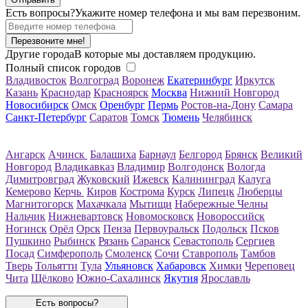
Есть вопросы?
Укажите номер телефона и мы вам перезвоним.
Перезвоните мне!
Другие города
В которые мы доставляем продукцию.
Полный список городов
Владивосток
Волгоград
Воронеж
Екатеринбург
Иркутск
Казань
Краснодар
Красноярск
Москва
Нижний Новгород
Новосибирск
Омск
Оренбург
Пермь
Ростов-на-Дону
Самара
Санкт-Петербург
Саратов
Томск
Тюмень
Челябинск
Ангарск
Ачинск
Балашиха
Барнаул
Белгород
Брянск
Великий
Новгород
Владикавказ
Владимир
Волгодонск
Вологда
Димитровград
Жуковский
Ижевск
Калининград
Калуга
Кемерово
Керчь
Киров
Кострома
Курск
Липецк
Люберцы
Магнитогорск
Махачкала
Мытищи
Набережные Челны
Нальчик
Нижневартовск
Новомосковск
Новороссийск
Ногинск
Орёл
Орск
Пенза
Первоуральск
Подольск
Псков
Пушкино
Рыбинск
Рязань
Саранск
Севастополь
Сергиев
Посад
Симферополь
Смоленск
Сочи
Ставрополь
Тамбов
Тверь
Тольятти
Тула
Ульяновск
Хабаровск
Химки
Череповец
Чита
Щёлково
Южно-Сахалинск
Якутия
Ярославль
Есть вопросы?