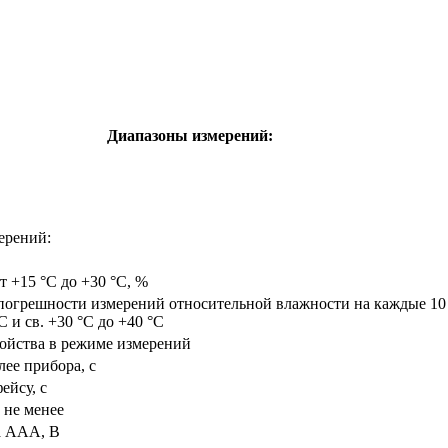
Диапазоны измерений:
ерений:
т +15 °C до +30 °C, %
погрешности измерений относительной влажности на каждые 1
C и св. +30 °C до +40 °C
ойства в режиме измерений
ее прибора, с
ейсу, с
 не менее
а AAA, В