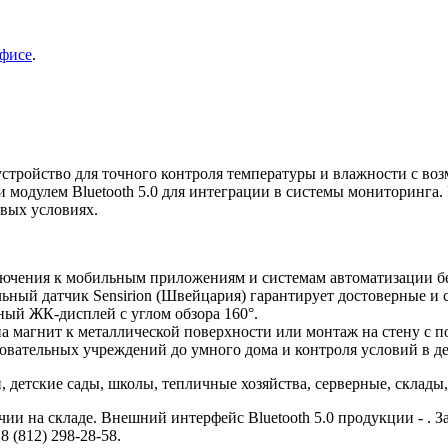
фисе
.
 устройство для точного контроля температуры и влажности с 
 модулем Bluetooth 5.0 для интеграции в системы мониторинга.
вых условиях.
ключения к мобильным приложениям и системам автоматизации б
ьный датчик Sensirion (Швейцария) гарантирует достоверные и 
ый ЖК-дисплей с углом обзора 160°.
 на магнит к металлической поверхности или монтаж на стену с
вательных учреждений до умного дома и контроля условий в де
, детские сады, школы, тепличные хозяйства, серверные, склад
ичии на складе. Внешний интерфейс Bluetooth 5.0 продукции - . З
8 (812) 298-28-58.