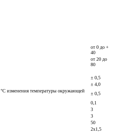
от 0 до +
40
от 20 до
80
± 0,5
± 4,0
0 °C изменения температуры окружающей
± 0,5
0,1
3
3
50
2х1,5