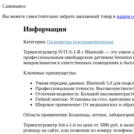
Самовывоз
Вы можете самостоятельно забрать заказанный товар в
нашем о
Информация
Категория:
Гигрометры психрометрические
Термогигрометр IVIT-S-1-B с Bluetooth — это умное
профессиональным швейцарским датчиком Sensirion и
микроклиматом в ответственных помещениях и быто
Ключевые преимущества:
Умная передача данных: Bluetooth 5.0 для под
Профессиональная точность: Высокочувствител
Отличная видимость: Большой высококонтрастн
Гибкий монтаж: Установка на стол, крепление
Широкое применение: От медицинских и образо
Область применения: Больницы, аптеки, лаборатории
Термогигрометр Ivit-s-1-b по цене от 3980 руб. в нал
розницу на сайте, или позвонив по номеру телефона: 