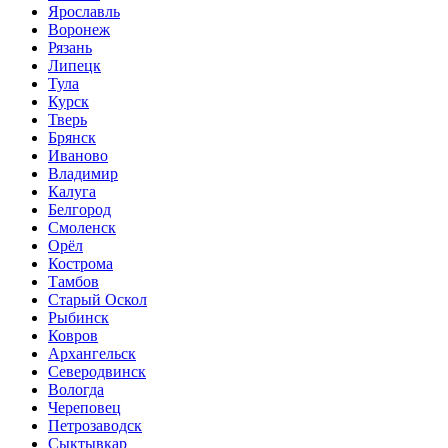
Ярославль
Воронеж
Рязань
Липецк
Тула
Курск
Тверь
Брянск
Иваново
Владимир
Калуга
Белгород
Смоленск
Орёл
Кострома
Тамбов
Старый Оскол
Рыбинск
Ковров
Архангельск
Северодвинск
Вологда
Череповец
Петрозаводск
Сыктывкар