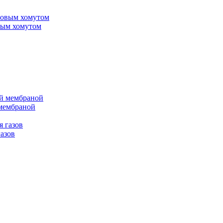
вым хомутом
 мембраной
азов