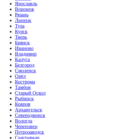
Ярославль
Воронеж
Рязань
Липецк
Тула
Курск
Тверь
Брянск
Иваново
Владимир
Калуга
Белгород
Смоленск
Орёл
Кострома
Тамбов
Старый Оскол
Рыбинск
Ковров
Архангельск
Северодвинск
Вологда
Череповец
Петрозаводск
Сыктывкар