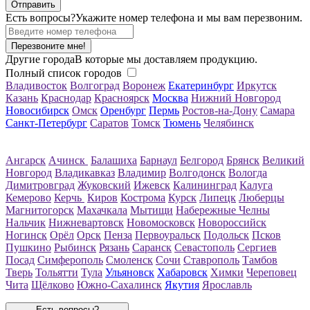
Есть вопросы?
Укажите номер телефона и мы вам перезвоним.
Перезвоните мне!
Другие города
В которые мы доставляем продукцию.
Полный список городов
Владивосток
Волгоград
Воронеж
Екатеринбург
Иркутск
Казань
Краснодар
Красноярск
Москва
Нижний Новгород
Новосибирск
Омск
Оренбург
Пермь
Ростов-на-Дону
Самара
Санкт-Петербург
Саратов
Томск
Тюмень
Челябинск
Ангарск
Ачинск
Балашиха
Барнаул
Белгород
Брянск
Великий
Новгород
Владикавказ
Владимир
Волгодонск
Вологда
Димитровград
Жуковский
Ижевск
Калининград
Калуга
Кемерово
Керчь
Киров
Кострома
Курск
Липецк
Люберцы
Магнитогорск
Махачкала
Мытищи
Набережные Челны
Нальчик
Нижневартовск
Новомосковск
Новороссийск
Ногинск
Орёл
Орск
Пенза
Первоуральск
Подольск
Псков
Пушкино
Рыбинск
Рязань
Саранск
Севастополь
Сергиев
Посад
Симферополь
Смоленск
Сочи
Ставрополь
Тамбов
Тверь
Тольятти
Тула
Ульяновск
Хабаровск
Химки
Череповец
Чита
Щёлково
Южно-Сахалинск
Якутия
Ярославль
Есть вопросы?