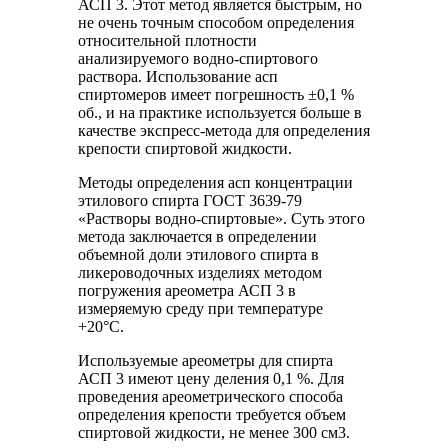
АСП 3. Этот метод является быстрым, но
не очень точным способом определения
относительной плотности
анализируемого водно-спиртового
раствора. Использование асп
спиртомеров имеет погрешность ±0,1 %
об., и на практике используется больше в
качестве экспресс-метода для определения
крепости спиртовой жидкости.
Методы определения асп концентрации
этилового спирта ГОСТ 3639-79
«Растворы водно-спиртовые». Суть этого
метода заключается в определении
объемной доли этилового спирта в
ликероводочных изделиях методом
погружения ареометра АСП 3 в
измеряемую среду при температуре
+20°С.
Используемые ареометры для спирта
АСП 3 имеют цену деления 0,1 %. Для
проведения ареометрического способа
определения крепости требуется объем
спиртовой жидкости, не менее 300 см3.