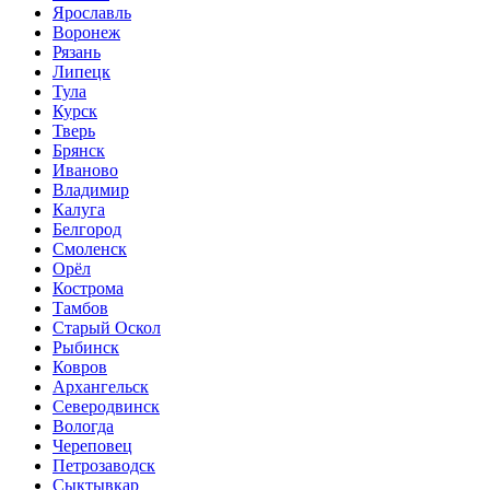
Ярославль
Воронеж
Рязань
Липецк
Тула
Курск
Тверь
Брянск
Иваново
Владимир
Калуга
Белгород
Смоленск
Орёл
Кострома
Тамбов
Старый Оскол
Рыбинск
Ковров
Архангельск
Северодвинск
Вологда
Череповец
Петрозаводск
Сыктывкар