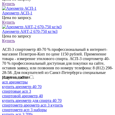
Купить
Ареометр АСП-1
Цена
по запросу.
Купить
Ареометр АНТ-2 670-750 кг/м3
Цена
по запросу
Купить
АСП-3 спиртометр 40-70 % профессиональный в интернет-
магазине Позитрон-Кип по цене 1150 рублей. Применение
товара - измерение этилового спирта. АСП-3 спиртометр 40-
70 % профессиональный доступная для покупки на сайте,
оставив заявку, или позвонив по номеру телефона: 8 (812) 298-
28-58. Для покупателей из Санкт-Петербурга специальные
условия доставки.
Ищут на сайте
асп ареометры
купить ареометр 40 70
спиртовые асп 3
спиртовой ареометр 40
купить ареометр для спирта 40 70
спиртометр ареометр асп 3 купить
спиртометр асп 3 наборы
купить асп 3 70%