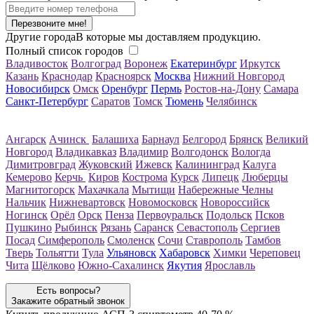
Перезвоните мне!
Другие города
В которые мы доставляем продукцию.
Полный список городов
Владивосток
Волгоград
Воронеж
Екатеринбург
Иркутск
Казань
Краснодар
Красноярск
Москва
Нижний Новгород
Новосибирск
Омск
Оренбург
Пермь
Ростов-на-Дону
Самара
Санкт-Петербург
Саратов
Томск
Тюмень
Челябинск
Ангарск
Ачинск
Балашиха
Барнаул
Белгород
Брянск
Великий
Новгород
Владикавказ
Владимир
Волгодонск
Вологда
Димитровград
Жуковский
Ижевск
Калининград
Калуга
Кемерово
Керчь
Киров
Кострома
Курск
Липецк
Люберцы
Магнитогорск
Махачкала
Мытищи
Набережные Челны
Нальчик
Нижневартовск
Новомосковск
Новороссийск
Ногинск
Орёл
Орск
Пенза
Первоуральск
Подольск
Псков
Пушкино
Рыбинск
Рязань
Саранск
Севастополь
Сергиев
Посад
Симферополь
Смоленск
Сочи
Ставрополь
Тамбов
Тверь
Тольятти
Тула
Ульяновск
Хабаровск
Химки
Череповец
Чита
Щёлково
Южно-Сахалинск
Якутия
Ярославль
Есть вопросы?
Закажите обратный звонок